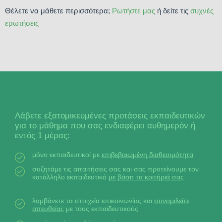
Θέλετε να μάθετε περισσότερα;
Ρωτήστε μας
ή δείτε τις
συχνές
ερωτήσεις
Λάβετε εξατομικευμένες προτάσεις εκπαιδευτικών
για το μάθημα που σας ενδιαφέρει αυθημερόν ή
εντός 1 μέρας:
μόνο εκπαιδευτικοί με
επιβεβαιωμένη διαθεσιμότητα
συζητάμε τις απαιτήσεις σας και σας προτείνουμε τον
κατάλληλο εκπαιδευτικό
με βάση τα κριτήριά σας
λαμβάνετε τα στοιχεία επικοινωνίας και
συνομιλείτε
απευθείας
με τους εκπαιδευτικούς