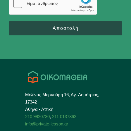
Αποστολή
Μελίνας Μερκούρη 16, Αγ. Δημήτριος,
17342
Αθήνα - Αττική
210 9920730
,
211 0137862
info@private-lesson.gr