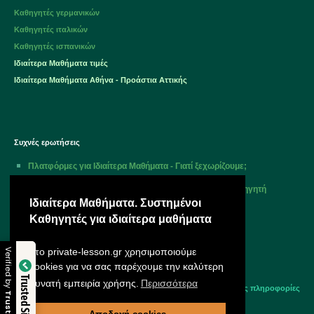
Καθηγητές γερμανικών
Καθηγητές ιταλικών
Καθηγητές ισπανικών
Ιδιαίτερα Μαθήματα τιμές
Ιδιαίτερα Μαθήματα Αθήνα - Προάστια Αττικής
Συχνές ερωτήσεις
Πλατφόρμες για Ιδιαίτερα Μαθήματα - Γιατί ξεχωρίζουμε;
Πώς λειτουργεί; Ποια είναι η διαδικασία για να βρω καθηγητή
ιδιαιτέρων μαθημάτων;
Ιδιαίτερα Μαθήματα. Συστημένοι
Καθηγητές για ιδιαίτερα μαθήματα
Πώς εξοικονομώ χρόνο επιλέγοντας την Οικομάθεια;
Υπάρχει κάποια χρέωση;
Στο private-lesson.gr χρησιμοποιούμε
Verified by
cookies για να σας παρέχουμε την καλύτερη
Πότε θα έχω κάποια απάντηση;
Trusted Site
δυνατή εμπειρία χρήσης.
Περισσότερα
περισσότερες πληροφορίες
Trustindex