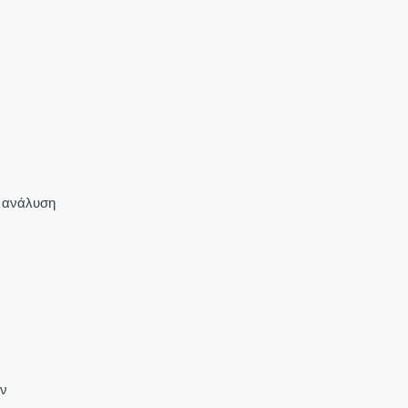
ή ανάλυση
ην