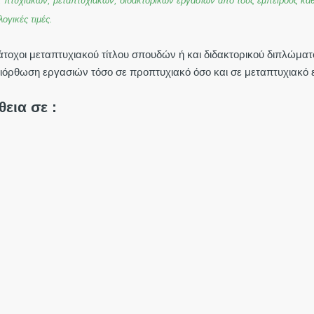
, πτυχιακών, μεταπτυχιακών, διδακτορικών εργασιών από τους έμπειρους καθ
ογικές τιμές.
άτοχοι μεταπτυχιακού τίτλου σπουδών ή και διδακτορικού διπλώματ
διόρθωση εργασιών τόσο σε προπτυχιακό όσο και σε μεταπτυχιακό 
εια σε :