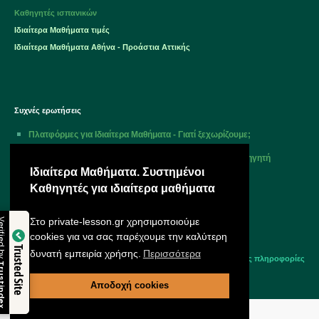
Καθηγητές ισπανικών
Ιδιαίτερα Μαθήματα τιμές
Ιδιαίτερα Μαθήματα Αθήνα - Προάστια Αττικής
Συχνές ερωτήσεις
Πλατφόρμες για Ιδιαίτερα Μαθήματα - Γιατί ξεχωρίζουμε;
Πώς λειτουργεί; Ποια είναι η διαδικασία για να βρω καθηγητή
ιδιαιτέρων μαθημάτων;
Ιδιαίτερα Μαθήματα. Συστημένοι
Καθηγητές για ιδιαίτερα μαθήματα
Πώς εξοικονομώ χρόνο επιλέγοντας την Οικομάθεια;
Υπάρχει κάποια χρέωση;
Στο private-lesson.gr χρησιμοποιούμε
Verified by
cookies για να σας παρέχουμε την καλύτερη
Πότε θα έχω κάποια απάντηση;
Trusted Site
δυνατή εμπειρία χρήσης.
Περισσότερα
περισσότερες πληροφορίες
Trustindex
Αποδοχή cookies