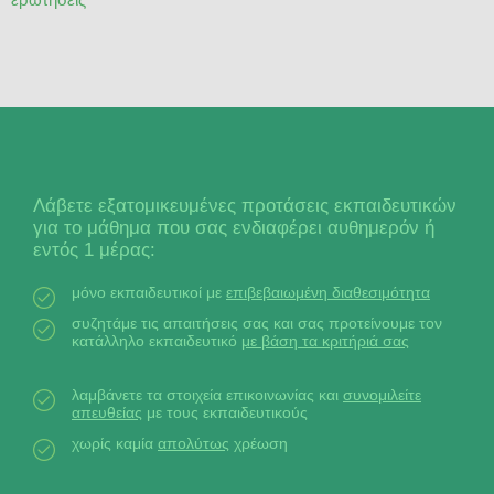
Λάβετε εξατομικευμένες προτάσεις εκπαιδευτικών
για το μάθημα που σας ενδιαφέρει αυθημερόν ή
εντός 1 μέρας:
μόνο εκπαιδευτικοί με
επιβεβαιωμένη διαθεσιμότητα
συζητάμε τις απαιτήσεις σας και σας προτείνουμε τον
κατάλληλο εκπαιδευτικό
με βάση τα κριτήριά σας
λαμβάνετε τα στοιχεία επικοινωνίας και
συνομιλείτε
απευθείας
με τους εκπαιδευτικούς
χωρίς καμία
απολύτως
χρέωση