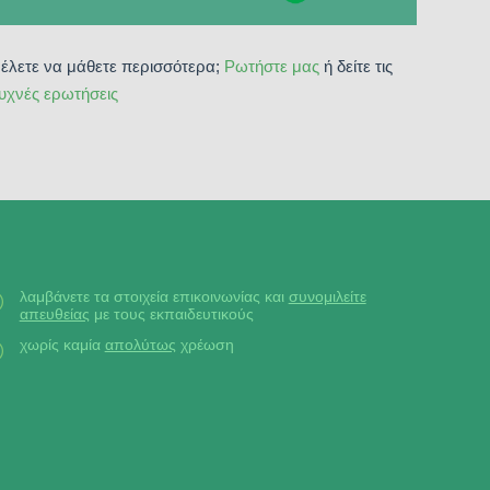
έλετε να μάθετε περισσότερα;
Ρωτήστε μας
ή δείτε τις
υχνές ερωτήσεις
λαμβάνετε τα στοιχεία επικοινωνίας και
συνομιλείτε
απευθείας
με τους εκπαιδευτικούς
χωρίς καμία
απολύτως
χρέωση