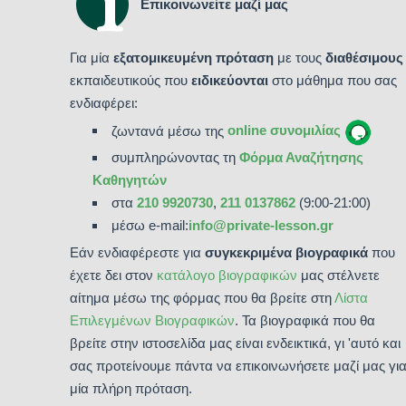
Επικοινωνείτε μαζί μας
Για μία
εξατομικευμένη πρόταση
με τους
διαθέσιμους
εκπαιδευτικούς που
ειδικεύονται
στο μάθημα που σας
ενδιαφέρει:
ζωντανά μέσω της
online συνομιλίας
συμπληρώνοντας τη
Φόρμα Αναζήτησης
Καθηγητών
στα
210 9920730
,
211 0137862
(9:00-21:00)
μέσω e-mail:
info@private-lesson.gr
Εάν ενδιαφέρεστε για
συγκεκριμένα βιογραφικά
που
έχετε δει στον
κατάλογο βιογραφικών
μας στέλνετε
αίτημα μέσω της φόρμας που θα βρείτε στη
Λίστα
Επιλεγμένων Βιογραφικών
. Τα βιογραφικά που θα
βρείτε στην ιστοσελίδα μας είναι ενδεικτικά, γι 'αυτό και
σας προτείνουμε πάντα να επικοινωνήσετε μαζί μας γι
μία πλήρη πρόταση.