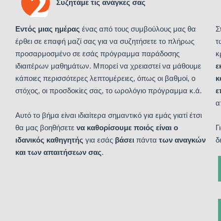
Συζητάμε τις ανάγκες σας
Εντός μιας ημέρας
ένας από τους συμβούλους μας θα
Σ
έρθει σε επαφή μαζί σας για να συζητήσετε το πλήρως
τ
προσαρμοσμένο σε εσάς πρόγραμμα παράδοσης
κ
ιδιαιτέρων μαθημάτων. Μπορεί να χρειαστεί να μάθουμε
ε
κάποιες περισσότερες λεπτομέρειες, όπως οι βαθμοί, ο
κ
στόχος, οι προσδοκίες σας, το ωρολόγιο πρόγραμμα κ.ά.
ε
α
Αυτό το βήμα είναι ιδιαίτερα σημαντικό για εμάς γιατί έτσι
θα μας βοηθήσετε
να καθορίσουμε ποιός είναι ο
Γ
ιδανικός καθηγητής
για εσάς
βάσει
πάντα
των αναγκών
δ
και των απαιτήσεων σας
.
α