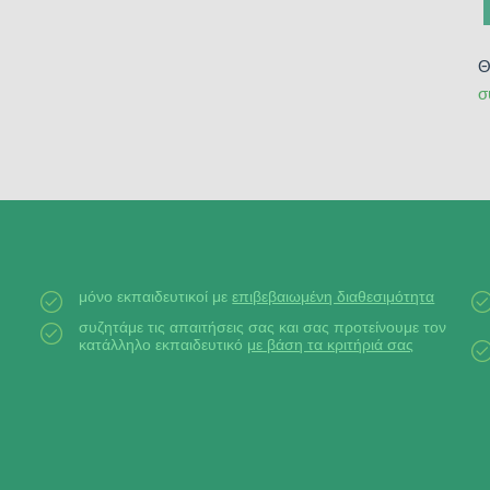
Θ
σ
μόνο εκπαιδευτικοί με
επιβεβαιωμένη διαθεσιμότητα
συζητάμε τις απαιτήσεις σας και σας προτείνουμε τον
κατάλληλο εκπαιδευτικό
με βάση τα κριτήριά σας