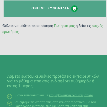
ONLINE ΣΥΝΟΜΙΛΊΑ
Θέλετε να μάθετε περισσότερα;
Ρωτήστε μας
ή δείτε τις
συχνές
ερωτήσεις
Λάβετε εξατομικευμένες προτάσεις εκπαιδευτικών
για το μάθημα που σας ενδιαφέρει αυθημερόν ή
εντός 1 μέρας:
μόνο εκπαιδευτικοί με
επιβεβαιωμένη διαθεσιμότητα
συζητάμε τις απαιτήσεις σας και σας προτείνουμε τον
κατάλληλο εκπαιδευτικό
με βάση τα κριτήριά σας